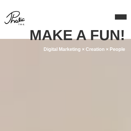
MAKE A FUN!
Digital Marketing × Creation × People